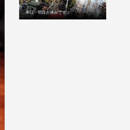
本日・明日お休みです
古巣の赤