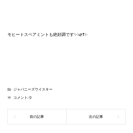
モヒートスペアミントも絶好調です✨❕🌿❗✨
ジャパニーズウイスキー
コメント:
0