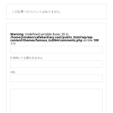
この記事へのコメントはありません。
Warning
: Undefined variable $user_ID in
/home/jimoken/cafebardiary.com/public_html/wp/wp-
content/themes/famous_tcd064/comments.php
on line
109
名前
E-MAIL ※ 公開されません
URL