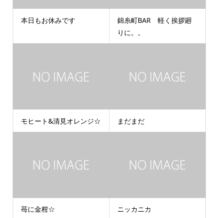
本日もお休みです
錦糸町BAR 軽く挨拶廻
りに。。
モヒート&清見オレンジ☆
まだまだ
苺に金柑☆
ニッカニカ