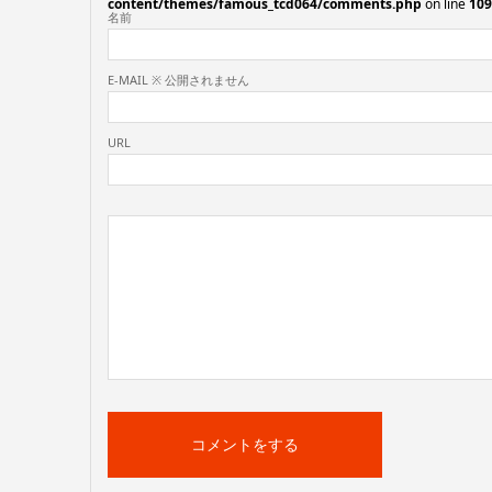
content/themes/famous_tcd064/comments.php
on line
109
名前
E-MAIL ※ 公開されません
URL