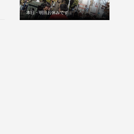
本日・明日お休みです
古巣の赤