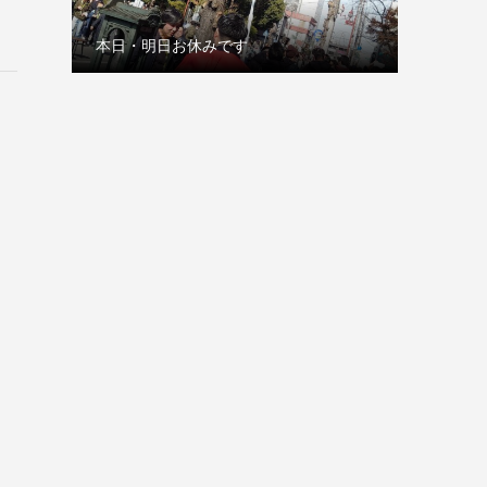
本日・明日お休みです
古巣の赤