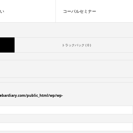
らい
コーバルセミナー
トラックバック ( 0 )
ebardiary.com/public_html/wp/wp-