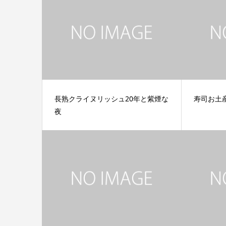
長熟クライヌリッシュ20年と紫煙な
寿司お土
夜