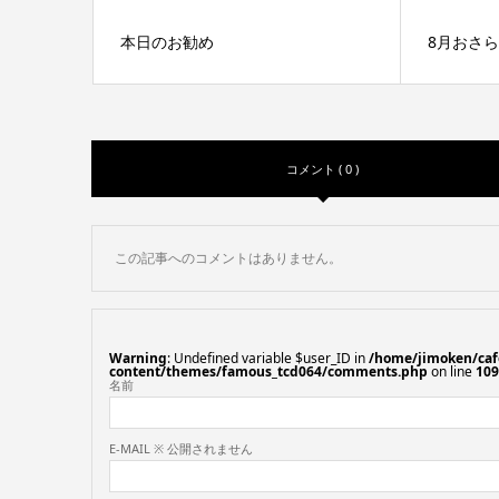
本日のお勧め
8月おさ
コメント ( 0 )
この記事へのコメントはありません。
Warning
: Undefined variable $user_ID in
/home/jimoken/caf
content/themes/famous_tcd064/comments.php
on line
109
名前
E-MAIL ※ 公開されません