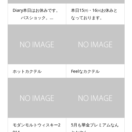
Diary本日はお休みです。
本日15㈪・16㈫お休みと
バスショック。...
なっております。
ホットカクテル
Feelなカクテル
モダンモルトウィスキー2
5月も華金プレミアムなん