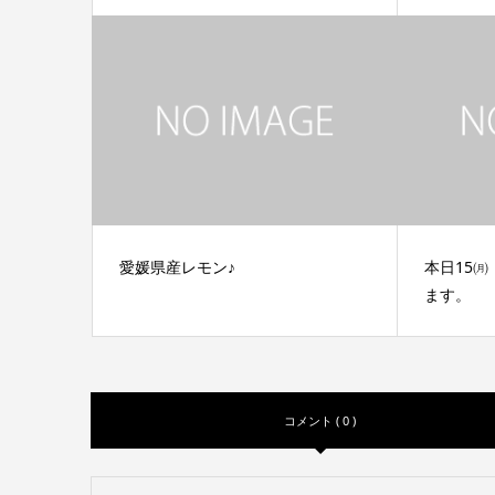
愛媛県産レモン♪
本日15㈪
ます。
コメント ( 0 )