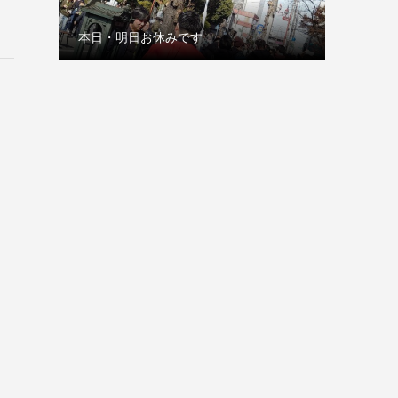
本日・明日お休みです
古巣の赤