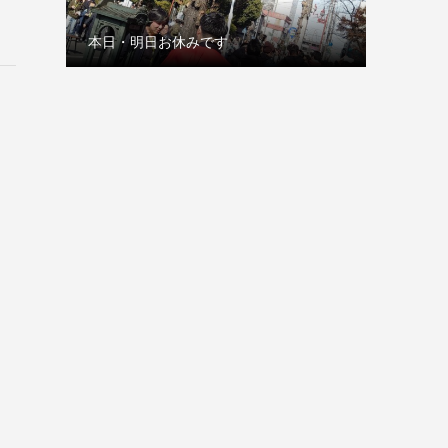
本日・明日お休みです
古巣の赤