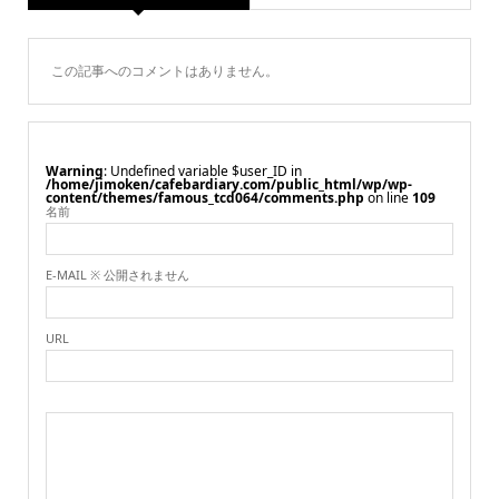
この記事へのコメントはありません。
Warning
: Undefined variable $user_ID in
/home/jimoken/cafebardiary.com/public_html/wp/wp-
content/themes/famous_tcd064/comments.php
on line
109
名前
E-MAIL ※ 公開されません
URL