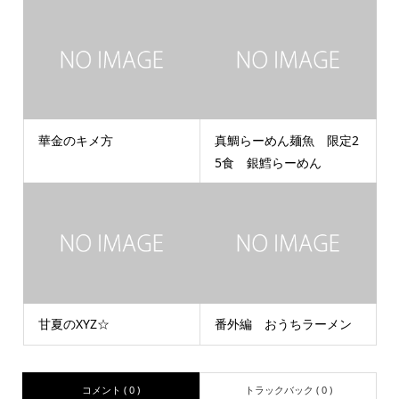
華金のキメ方
真鯛らーめん麺魚 限定2
5食 銀鱈らーめん
甘夏のXYZ☆
番外編 おうちラーメン
コメント ( 0 )
トラックバック ( 0 )