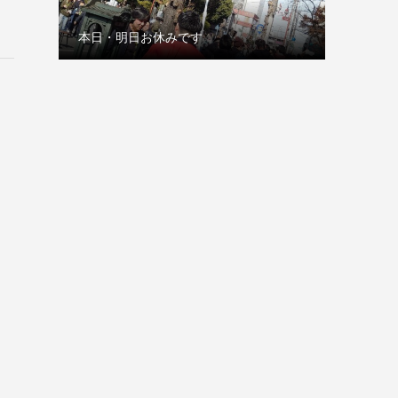
本日・明日お休みです
古巣の赤