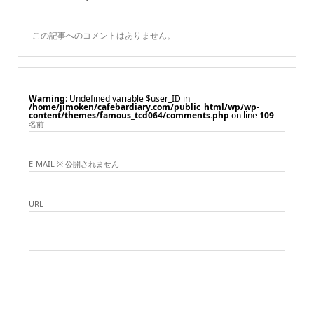
この記事へのコメントはありません。
Warning
: Undefined variable $user_ID in
/home/jimoken/cafebardiary.com/public_html/wp/wp-
content/themes/famous_tcd064/comments.php
on line
109
名前
E-MAIL ※ 公開されません
URL