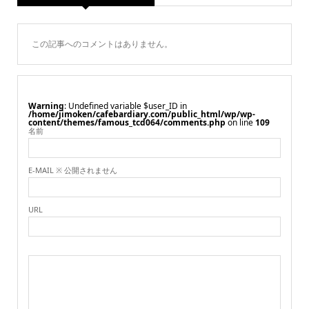
この記事へのコメントはありません。
Warning
: Undefined variable $user_ID in
/home/jimoken/cafebardiary.com/public_html/wp/wp-
content/themes/famous_tcd064/comments.php
on line
109
名前
E-MAIL ※ 公開されません
URL