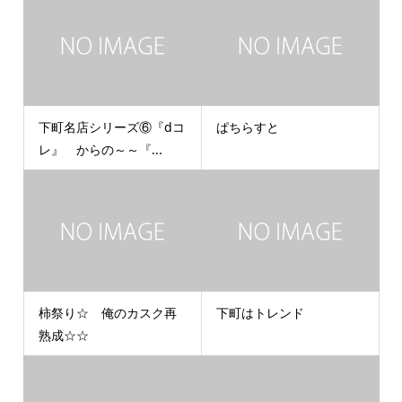
下町名店シリーズ⑥『dコ
ぱちらすと
レ』 からの～～『...
柿祭り☆ 俺のカスク再
下町はトレンド
熟成☆☆