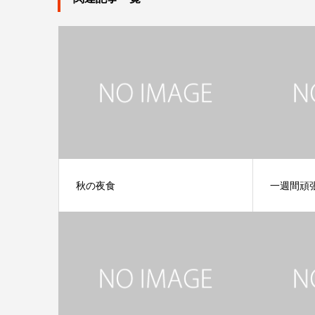
秋の夜食
一週間頑