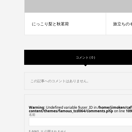
にっこり梨と秋茗荷
旅立ちの
コメント ( 0 )
この記事へのコメントはありません。
Warning
: Undefined variable $user_ID in
/home/jimoken/caf
content/themes/famous_tcd064/comments.php
on line
109
名前
E-MAIL ※ 公開されません