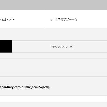
ギムレット
クリスマスかー☆
トラックバック ( 0 )
ebardiary.com/public_html/wp/wp-