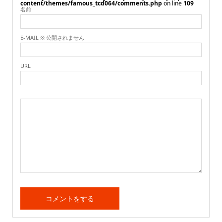
content/themes/famous_tcd064/comments.php
on line
109
名前
E-MAIL ※ 公開されません
URL