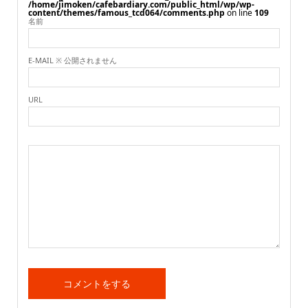
/home/jimoken/cafebardiary.com/public_html/wp/wp-
content/themes/famous_tcd064/comments.php
on line
109
名前
E-MAIL ※ 公開されません
URL