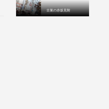
古巣の赤坂見附
本日は1