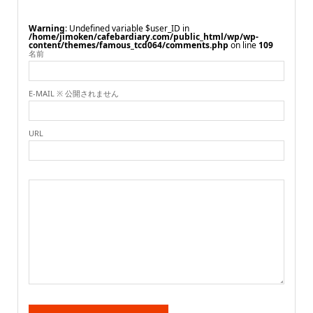
Warning
: Undefined variable $user_ID in
/home/jimoken/cafebardiary.com/public_html/wp/wp-
content/themes/famous_tcd064/comments.php
on line
109
名前
E-MAIL ※ 公開されません
URL