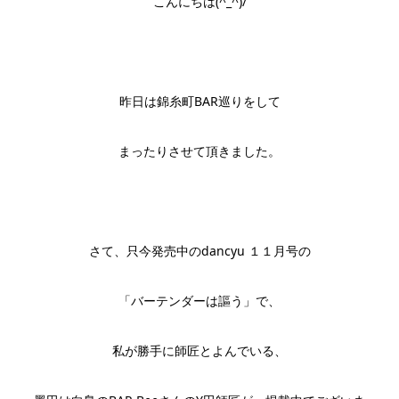
こんにちは(^_^)/
昨日は錦糸町BAR巡りをして
まったりさせて頂きました。
さて、只今発売中のdancyu １１月号の
「バーテンダーは謳う」で、
私が勝手に師匠とよんでいる、