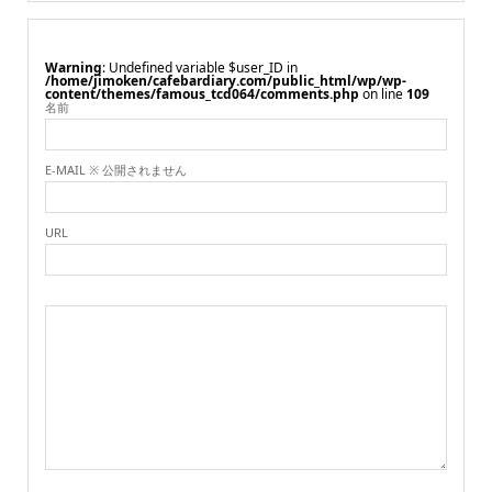
Warning
: Undefined variable $user_ID in
/home/jimoken/cafebardiary.com/public_html/wp/wp-
content/themes/famous_tcd064/comments.php
on line
109
名前
E-MAIL ※ 公開されません
URL