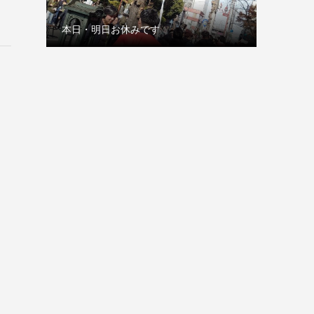
本日・明日お休みです
古巣の赤