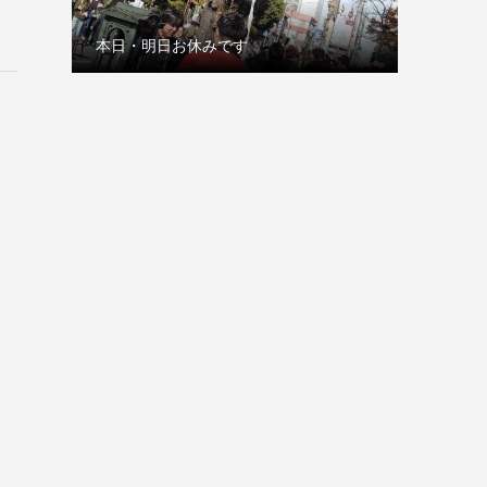
本日・明日お休みです
古巣の赤