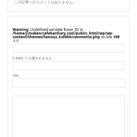
この記事へのコメントはありません。
Warning
: Undefined variable $user_ID in
/home/jimoken/cafebardiary.com/public_html/wp/wp-
content/themes/famous_tcd064/comments.php
on line
109
名前
E-MAIL ※ 公開されません
URL