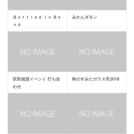
Ｂｏｔｔｌｅｄ Ｉｎ Ｂｏ
みかんダモン
ｎｄ
区民祝賀イベント 打ち合
秋のすみだガラス市2018
わせ