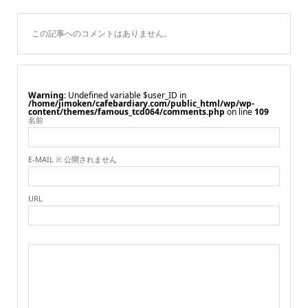
この記事へのコメントはありません。
Warning
: Undefined variable $user_ID in
/home/jimoken/cafebardiary.com/public_html/wp/wp-
content/themes/famous_tcd064/comments.php
on line
109
名前
E-MAIL ※ 公開されません
URL