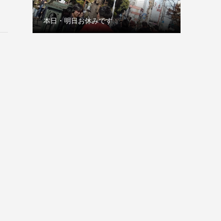
古巣の赤坂見附
本日は1