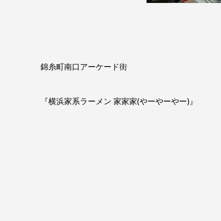
錦糸町南口アーケード街
『横浜家系ラーメン 家家家(やーやーやー)』