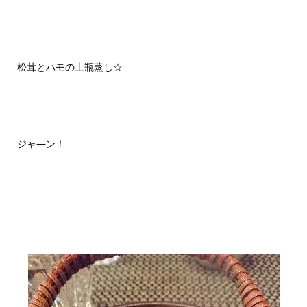
松茸とハモの土瓶蒸し☆
ジャ―ン！