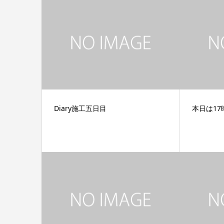
Diary施工五日目
本日は1