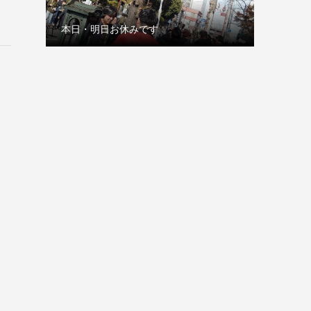
本日・明日お休みです
古巣の赤