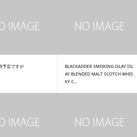
7時予定ですが
BLACKADDER SMOKING ISLAY ISL
AY BLENDED MALT SCOTCH WHIS
KY C...