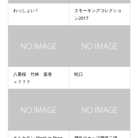
わっしょい！
スモーキングコレクショ
ン2017
八重桜 竹林 葉巻
蛇口
＝？？？
キルケラン Work in Prog
麺魚のカップ麺第二弾