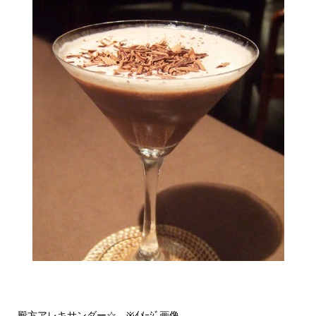
殿方アレキサンダー☆ ※ｲﾒｰｼﾞ画像