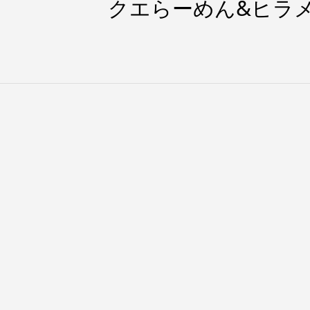
らーめん&ヒラ
業致します！
本日・明日お休みです