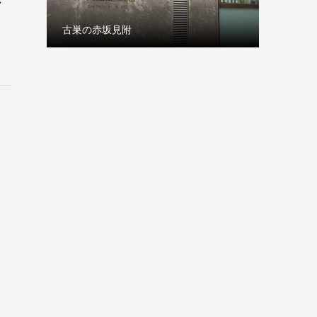
メ
古巣の赤坂見附
本日は1