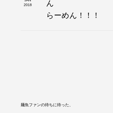
ん クエ
JAN
2018
本日は営
らーめん！！！
麺魚ファンの待ちに待った、