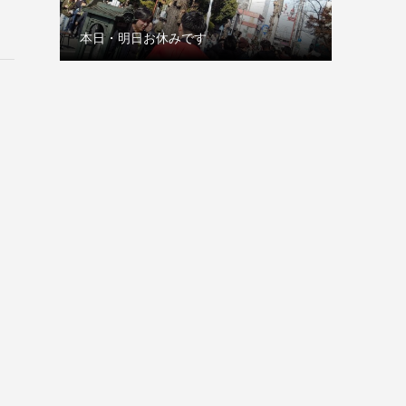
本日・明日お休みです
古巣の赤