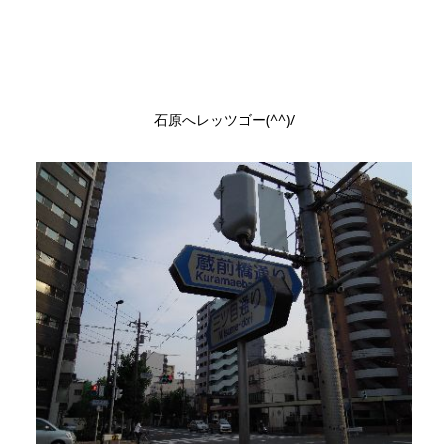
石原へレッツゴー(^^)/