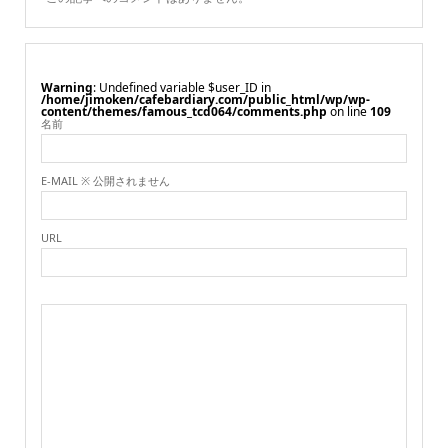
Warning
: Undefined variable $user_ID in
/home/jimoken/cafebardiary.com/public_html/wp/wp-
content/themes/famous_tcd064/comments.php
on line
109
名前
E-MAIL ※ 公開されません
URL