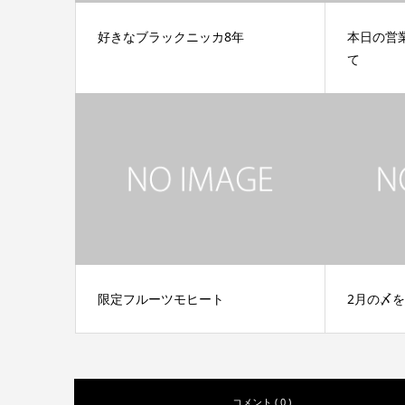
好きなブラックニッカ8年
本日の営
て
限定フルーツモヒート
2月の〆
コメント ( 0 )