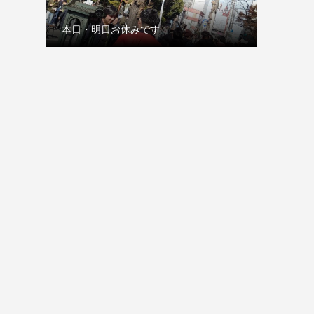
本日・明日お休みです
古巣の赤