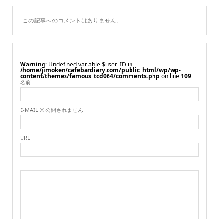
この記事へのコメントはありません。
Warning
: Undefined variable $user_ID in
/home/jimoken/cafebardiary.com/public_html/wp/wp-
content/themes/famous_tcd064/comments.php
on line
109
名前
E-MAIL ※ 公開されません
URL