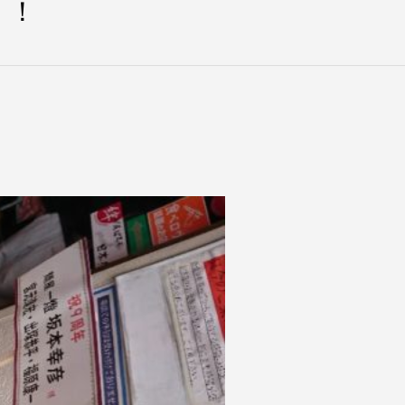
！！
業致します！
本日・明日お休みです