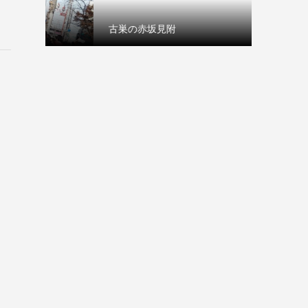
古巣の赤坂見附
本日は1