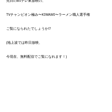
先日のBSテレ東放映の、
TVチャンピオン極み〜KIWAMI〜ラーメン職人選手権
ご覧になられたでしょうか!?
(地上波では昨日放映、
今現在、無料配信でご覧になれます！)