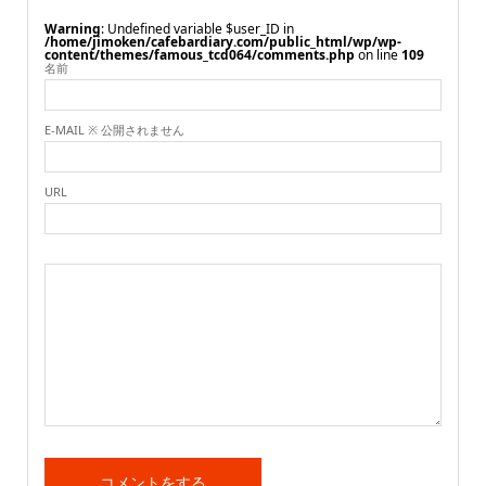
Warning
: Undefined variable $user_ID in
/home/jimoken/cafebardiary.com/public_html/wp/wp-
content/themes/famous_tcd064/comments.php
on line
109
名前
E-MAIL ※ 公開されません
URL