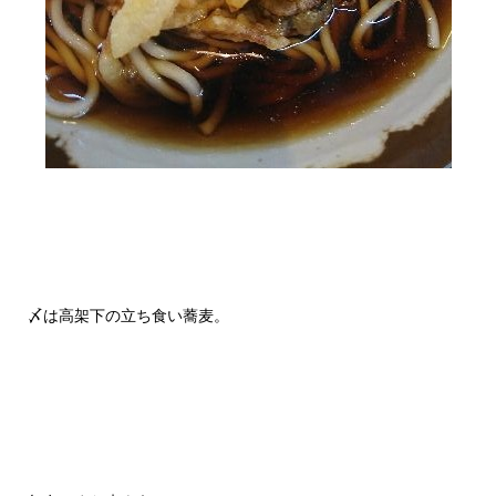
〆は高架下の立ち食い蕎麦。