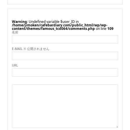
Warning
: Undefined variable $user_ID in
/home/jimoken/cafebardiary.com/public_html/wp/wp-
content/themes/famous_tcd064/comments.php
on line
109
名前
E-MAIL ※ 公開されません
URL