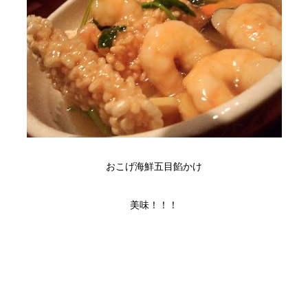
おこげ海鮮五目餡かけ
美味！！！