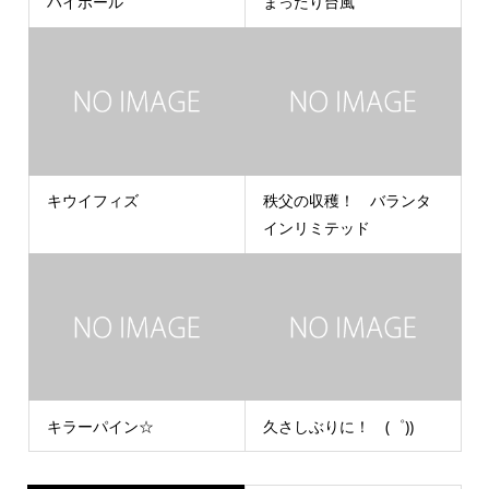
ハイボール
まったり台風
キウイフィズ
秩父の収穫！ バランタ
インリミテッド
キラーパイン☆
久さしぶりに！ (゜))