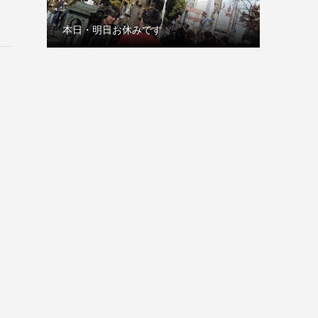
本日・明日お休みです
古巣の赤