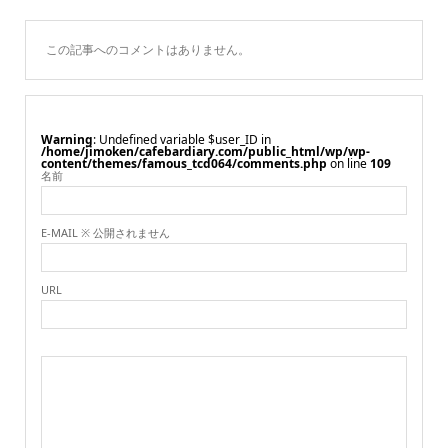
この記事へのコメントはありません。
Warning
: Undefined variable $user_ID in
/home/jimoken/cafebardiary.com/public_html/wp/wp-
content/themes/famous_tcd064/comments.php
on line
109
名前
E-MAIL ※ 公開されません
URL