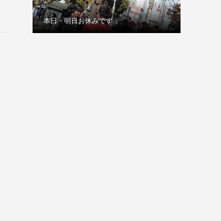
本日・明日お休みです
古巣の赤