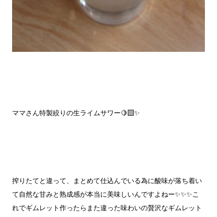
ママさん特製絞りの生ライムサワー🍋‍🟩✨
搾りたてと違って、まとめて仕込んでいる為に酸味が落ち着い
て自然な甘みと熟成感が本当に美味しいんですよねー✨✨✨こ
れでギムレット作ったらまた違った味わいの贅沢なギムレット