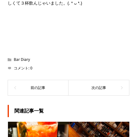
しくて３杯飲んじゃいました。(⁠.⁠ ⁠❛⁠ ⁠ᴗ⁠ ⁠❛⁠.⁠)
Bar Diary
コメント:
0
関連記事一覧