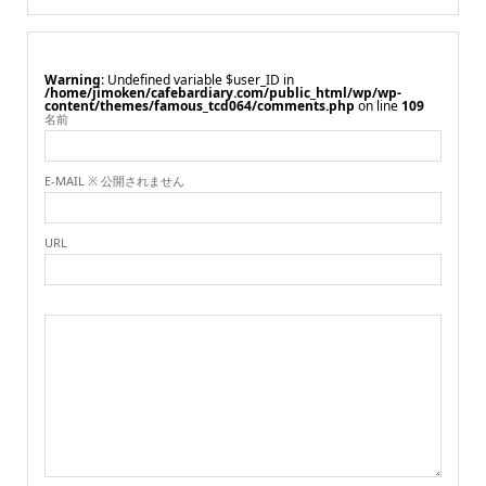
Warning
: Undefined variable $user_ID in
/home/jimoken/cafebardiary.com/public_html/wp/wp-
content/themes/famous_tcd064/comments.php
on line
109
名前
E-MAIL ※ 公開されません
URL