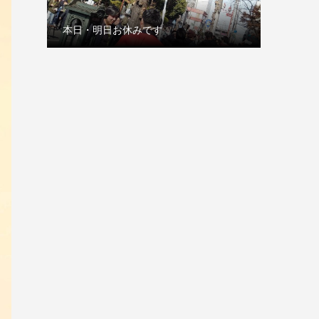
本日・明日お休みです
古巣の赤