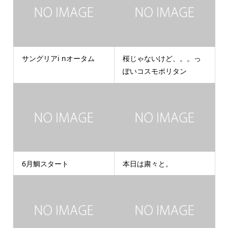
サングリアi nオータム
桜じゃないけど、。。っ
ぽいコスモポリタン
6月鯛スタート
本日は粛々と。