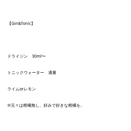
【Gin&Tonic】
ドライジン 30ml〜
トニックウォーター 適量
ライムorレモン
※元々は柑橘無し、好みで好きな柑橘を。