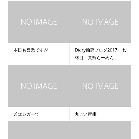
本日も営業ですが・・・
Diary麺恋ブログ2017 七
杯目 真鯛らーめん...
〆はシガーで
丸ごと蜜柑