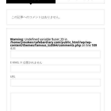
この記事へのコメントはありません。
Warning
: Undefined variable $user_ID in
/home/jimoken/cafebardiary.com/public_html/wp/wp-
content/themes/famous_tcd064/comments.php
on line
109
名前
E-MAIL ※ 公開されません
URL