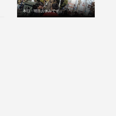
本日・明日お休みです
古巣の赤