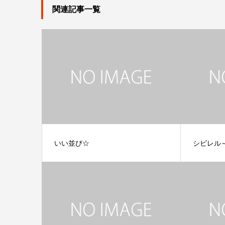
関連記事一覧
いい並び☆
シビレル